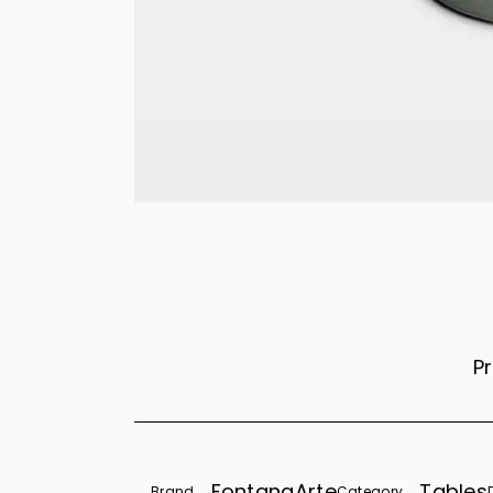
Pr
FontanaArte
Tables
Brand
Category