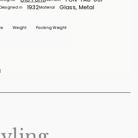
1932
Glass, Metal
Designed in
Material
ze
Weight
Packing Weight
a
tyling