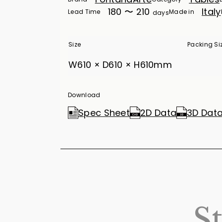
180 〜 210
Italy
Lead Time
Made in
days
Size
Packing Si
W610 × D610 × H610mm
Download
Spec Sheet
2D Data
3D Dat
S