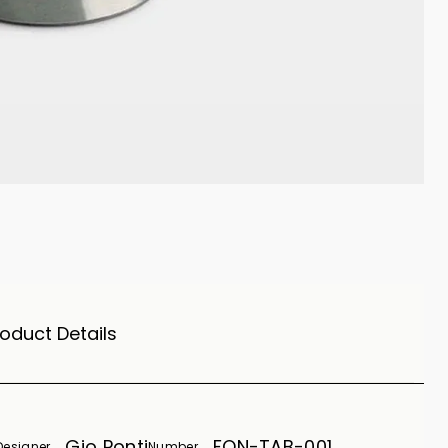
oduct Details
Gio Ponti
FON-TAB-001
Designer
Number